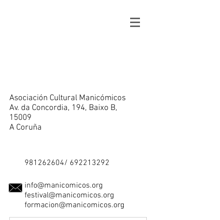
Asociación Cultural Manicómicos
Av. da Concordia, 194, Baixo B,
15009
A Coruña
981262604
/
692213292
info@manicomicos.org
festival@manicomicos.org
formacion@manicomicos.org